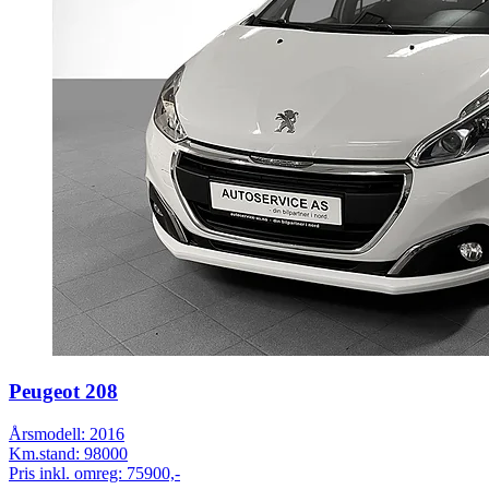
Peugeot 208
Årsmodell:
2016
Km.stand:
98000
Pris inkl. omreg:
75900,-